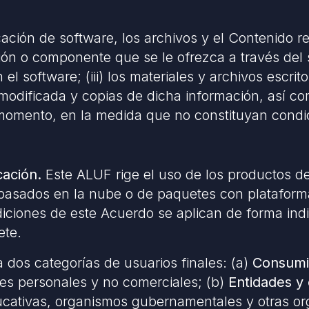
cación de software, los archivos y el Contenido re
ción o componente que se le ofrezca a través del 
l software; (iii) los materiales y archivos escrit
n modificada y copias de dicha información, así c
momento, en la medida que no constituyan condic
cación.
Este ALUF rige el uso de los productos de
os basados en la nube o de paquetes con platafor
iciones de este Acuerdo se aplican de forma indi
ete.
 dos categorías de usuarios finales: (a)
Consumid
ines personales y no comerciales; (b)
Entidades y
educativas, organismos gubernamentales y otras o