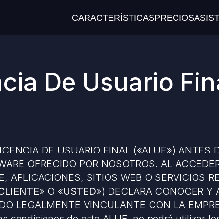
CARACTERÍSTICAS
PRECIOS
ASIS
cia De Usuario Fin
CENCIA DE USUARIO FINAL («ALUF») ANTES 
WARE OFRECIDO POR NOSOTROS. AL ACCEDER,
, APLICACIONES, SITIOS WEB O SERVICIOS 
CLIENTE
» O «
USTED
») DECLARA CONOCER Y 
DO LEGALMENTE VINCULANTE CON LA EMPRE
condiciones de este ALUF, no podrá utilizar lo