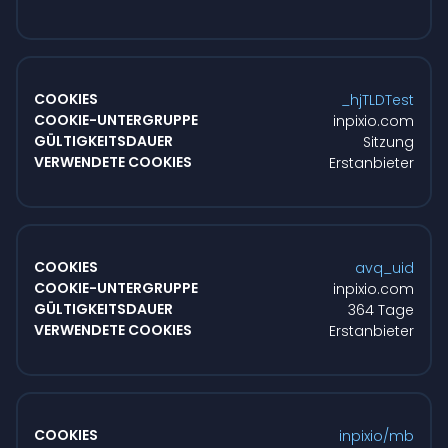
_hjTLDTest
inpixio.com
Sitzung
Erstanbieter
avq_uid
inpixio.com
364 Tage
Erstanbieter
inpixio/mb